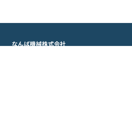
なんば機械株式会社
〒544-0003
大阪府大阪市生野区小路東5-3-13
TEL : 06-4307-6180
FAX : 06-4307-6181