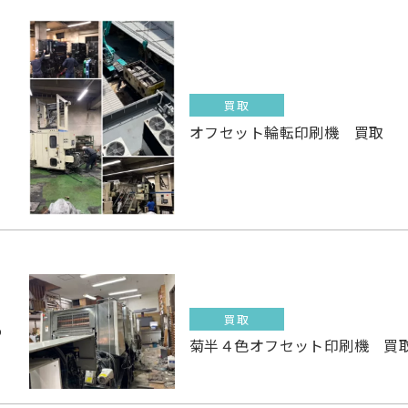
買取
1
オフセット輪転印刷機 買取
買取
6
菊半４色オフセット印刷機 買