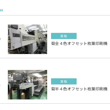
es
買取
9
菊全４色オフセット枚葉印刷機
買取
2
菊半４色オフセット枚葉印刷機