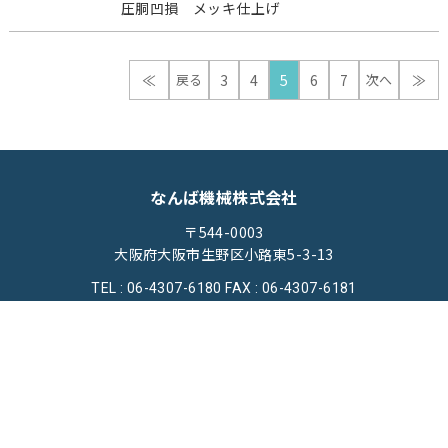
圧胴凹損 メッキ仕上げ
≪
戻る
3
4
5
6
7
次へ
≫
なんば機械株式会社
〒544-0003
大阪府大阪市生野区小路東5-3-13
TEL : 06-4307-6180
FAX : 06-4307-6181
ホーム
機械買取
機械修理
会社概要
ブログ
お問い合わせ
プライバシーポリシー
© 2023なんば機械株式会社