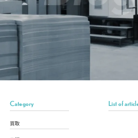
Category
List of articl
買取