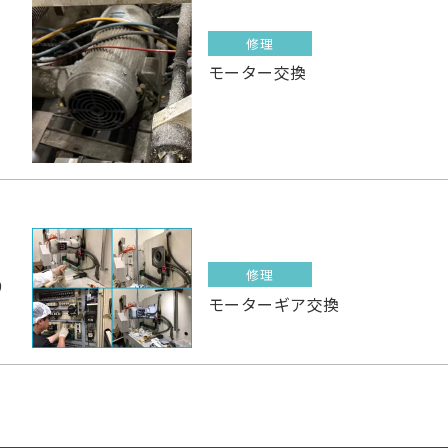
修理
1
モーター交換
修理
9
モーターギア交換