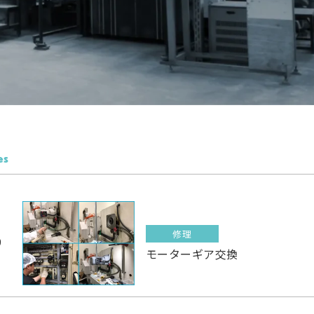
es
修理
9
モーターギア交換