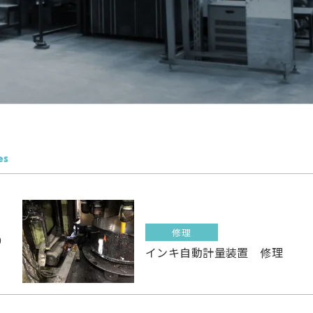
es
修理
9
インキ自動計量装置 修理