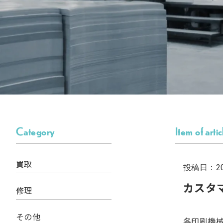
Category
Item of artic
買取
投稿日：202
カスタ
修理
その他
各印刷機