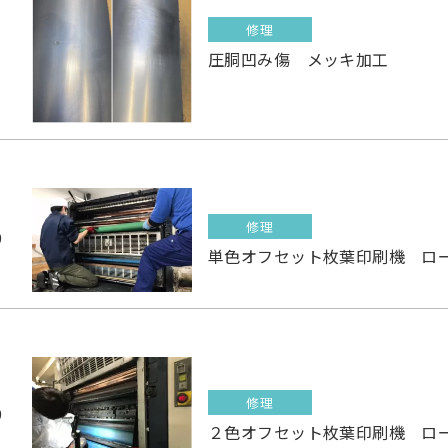
修理
1
圧胴凹み傷 メッキ加工
修理
9
単色オフセット枚葉印刷機 ロ
修理
9
２色オフセット枚葉印刷機 ロ