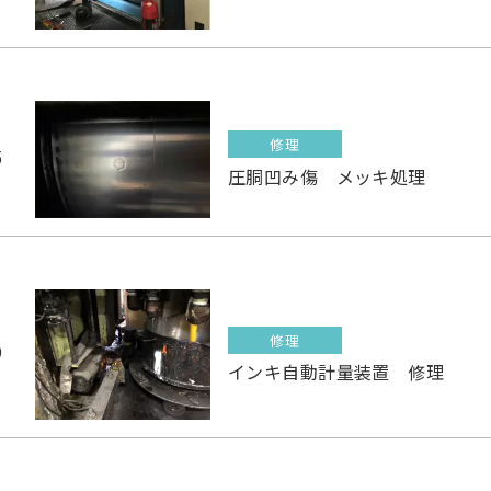
修理
5
圧胴凹み傷 メッキ処理
修理
9
インキ自動計量装置 修理