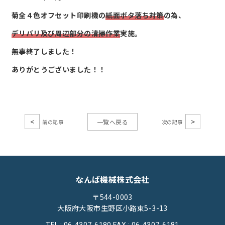
菊全４色オフセット印刷機の
紙面ボタ落ち対策
の為、
デリバリ及び周辺部分の清掃作業
実施。
無事終了しました！
ありがとうございました！！
<
>
一覧へ戻る
なんば機械株式会社
〒544-0003
大阪府大阪市生野区小路東5-3-13
TEL : 06-4307-6180
FAX : 06-4307-6181