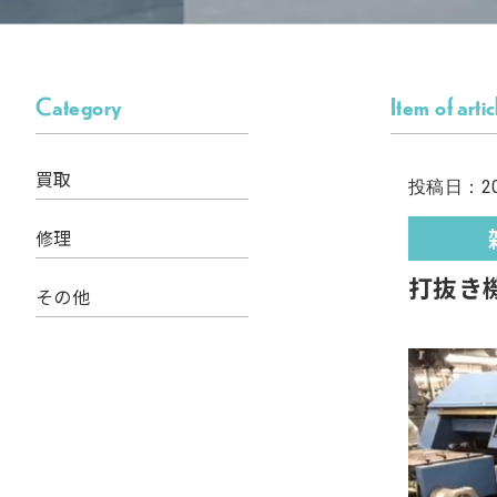
Category
Item of artic
買取
投稿日：202
修理
打抜き
その他