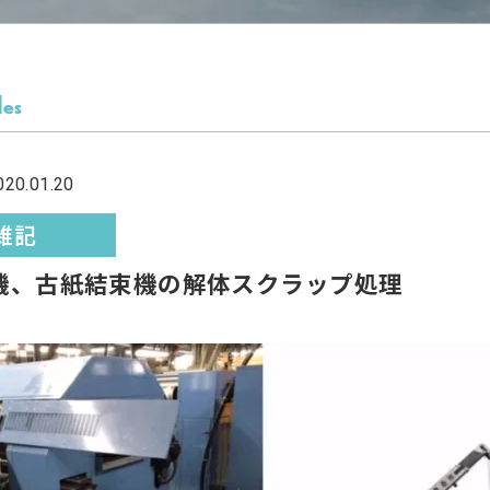
les
0.01.20
雑記
機、古紙結束機の解体スクラップ処理