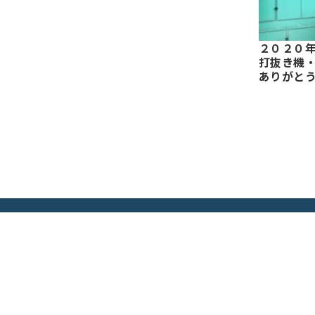
２０２０
打抜き機
ありがと
なんば機械株式会社
〒544-0003
大阪府大阪市生野区小路東5-3-13