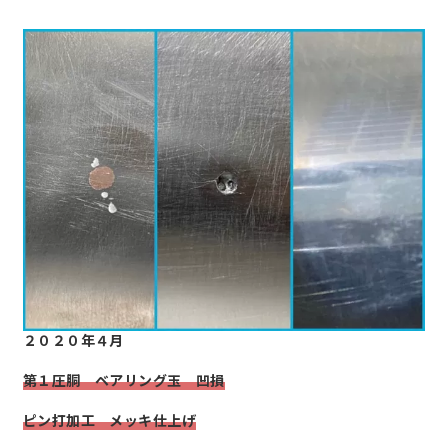
２０２０年４月
第１圧胴
ベアリング玉 凹損
ピン打加工 メッキ仕上げ