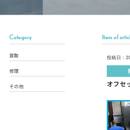
Category
Item of artic
買取
投稿日：202
修理
オフセ
その他