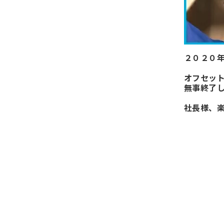
２０２０
オフセッ
無事終了
社長様、